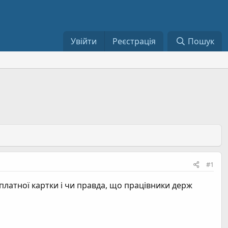
Увійти
Реєстрація
Пошук
#1
платної картки і чи правда, що працівники держ