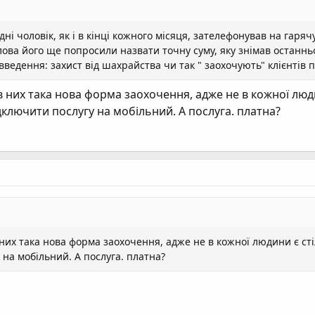
ні чоловік, як і в кінці кожного місяця, зателефонував на гаряч
ова його ще попросили назвати точну суму, яку знімав останньог
введення: захист від шахрайства чи так " заохочують" клієнтів 
 в них така нова форма заохочення, адже не в кожної люд
дключити послугу на мобільний. А послуга. платна?
в них така нова форма заохочення, адже не в кожної людини є ст
 на мобільний. А послуга. платна?