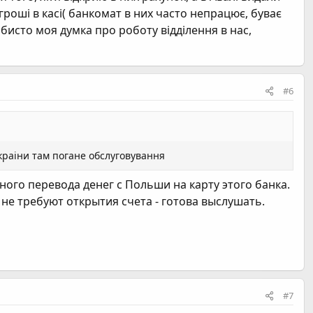
гроші в касі( банкомат в них часто непрацює, буває
обисто моя думка про роботу відділення в нас,
#6
краіни там погане обслуговування
ого перевода денег с Польши на карту этого банка.
 не требуют открытия счета - готова выслушать.
#7