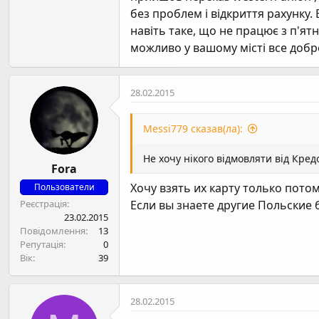
без проблем і відкриття рахунку.
навіть таке, що не працює з п'ят
можливо у вашому місті все добр
28.02.2015
Messi779 сказав(ла):
Не хочу нікого відмовляти від Кре
Fora
Хочу взять их карту только потом
Пользователи
Реєстрація
Если вы знаете другие Польские б
23.02.2015
Повідомлення
13
Репутація
0
Вік
39
28.02.2015