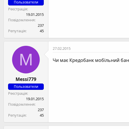
н
Пользователи
я
Реєстрація
19.01.2015
Повідомлення
237
Репутація
45
27.02.2015
M
Чи має Кредобанк мобільний банкі
Messi779
Пользователи
Реєстрація
19.01.2015
Повідомлення
237
Репутація
45