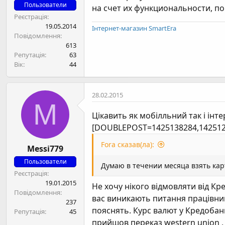
Пользователи
на счет их функциональности, по
Реєстрація
19.05.2014
Інтернет-магазин SmartEra
Повідомлення
613
Репутація
63
Вік
44
28.02.2015
M
Цікавить як мобілльний так і інт
[DOUBLEPOST=1425138284,142512
Fora сказав(ла):
Messi779
Пользователи
Думаю в течении месяца взять карт
Реєстрація
19.01.2015
Не хочу нікого відмовляти від К
Повідомлення
вас виникають питання працівники
237
пояснять. Курс валют у Кредобанк
Репутація
45
прийшов переказ western union , 