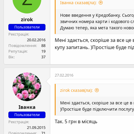
Іванка сказав(ла):
Нове введення у Кредобанку. Сьогод
zirok
звичних номера карти і кодового сл
Пользователи
Думаю тепер, яка мета такого ново
Реєстрація
Мені здається, скоріше за все це
20.02.2016
Повідомлення
88
купу запитань. )Простіше буде пі
Репутація
19
Вік
37
27.02.2016
zirok сказав(ла):
Мені здається, скоріше за все це 
Іванка
)Простіше буде підключити послугу
Пользователи
Так. 5 грн в місяць
Реєстрація
21.09.2015
Повідомлення
71