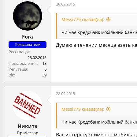
28.02.2015
Messi779 сказав(ла):
Чи має Кредобанк мобільний банкінг
Fora
Думаю в течении месяца взять кар
Пользователи
Реєстрація
23.02.2015
Повідомлення
13
Репутація
0
Вік
39
28.02.2015
Messi779 сказав(ла):
Чи має Кредобанк мобільний банкі
Никита
Профессор
Вас интересует именно мобильны