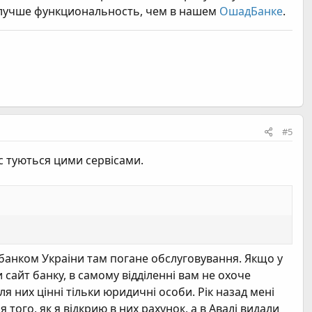
по-лучше функциональность, чем в нашем
ОшадБанке
.
#5
ис туються цими сервісами.
 банком Украіни там погане обслуговування. Якщо у
сайт банку, в самому відділенні вам не охоче
я них цінні тільки юридичні особи. Рік назад мені
того, як я відкрию в них рахунок, а в Авалі видали