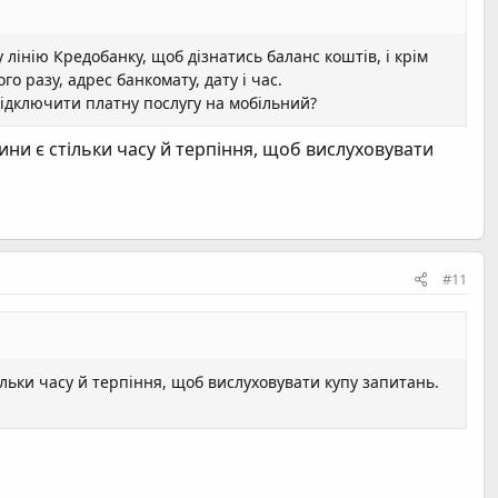
у лінію Кредобанку, щоб дізнатись баланс коштів, і крім
о разу, адрес банкомату, дату і час.
підключити платну послугу на мобільний?
ини є стільки часу й терпіння, щоб вислуховувати
#11
ільки часу й терпіння, щоб вислуховувати купу запитань.