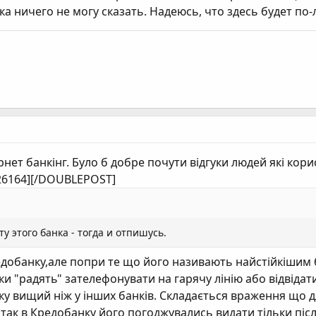
ка ничего не могу сказать. Надеюсь, что здесь будет 
ернет банкінг. Було б добре почути відгуки людей які кор
6164][/DOUBLEPOST]
у этого банка - тогда и отпишусь.
редобанку,але попри те що його називають найстійкішим
 "радять" зателефонувати на гарячу лінію або відвідати 
у вищий ніж у інших банків. Складається враження що дл
так в Кредобанку його погоджувались видати тільки після 