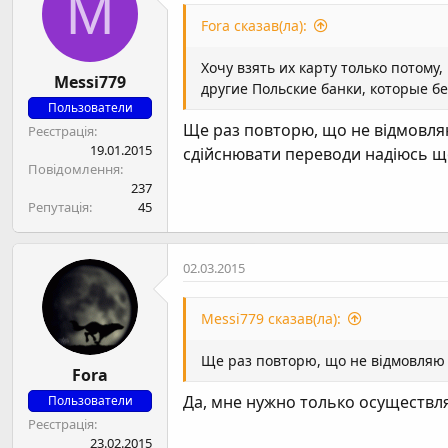
M
Fora сказав(ла):
Хочу взять их карту только потому,
Messi779
другие Польские банки, которые бе
Пользователи
Ще раз повторю, що не відмовляю
Реєстрація
19.01.2015
сдійснювати переводи надіюсь що
Повідомлення
237
Репутація
45
02.03.2015
Messi779 сказав(ла):
Ще раз повторю, що не відмовляю н
Fora
Да, мне нужно только осуществля
Пользователи
Реєстрація
23.02.2015