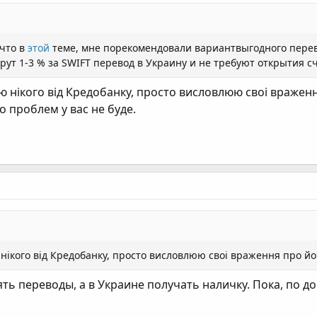
 что в
этой
теме, мне порекомендовали вариантвыгодного перево
рут 1-3 % за SWIFT перевод в Украину и не требуют открытия сч
 нікого від Кредобанку, просто висловлюю своі вражен
 проблем у вас не буде.
ікого від Кредобанку, просто висловлюю своі враження про йог
ть переводы, а в Украине получать наличку. Пока, по 