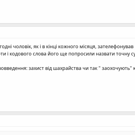
одні чоловік, як і в кінці кожного місяця, зателефонував
рти і кодового слова його ще попросили назвати точну су
овведення: захист від шахрайства чи так " заохочують" 