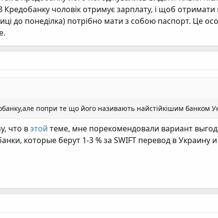
 В Кредобанку чоловік отримує зарплату, і щоб отримати 
ниці до понеділка) потрібно мати з собою паспорт. Це ос
е.
добанку,але попри те що його називають найстійкішим банком У
у, что в
этой
теме, мне порекомендовали вариант выгодн
анки, которые берут 1-3 % за SWIFT перевод в Украину и