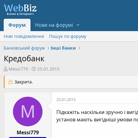
Форум
Нове на форумі
Нові повідомлення
Пошук по форуму
Банківський форум
Інші банки
Кредобанк
А
Д
Messi779
25.01.2015
в
а
т
т
Закрита.
о
а
р
с
25.01.2015
т
т
M
е
в
Підкажіть наскільки зручно і виг
м
о
установ мають вигідніші умови п
и
р
е
Messi779
н