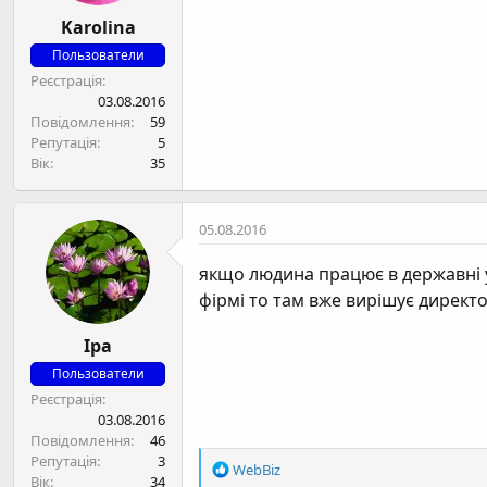
н
Karolina
я
Пользователи
Реєстрація
03.08.2016
Повідомлення
59
Репутація
5
Вік
35
05.08.2016
якщо людина працює в державні у
фірмі то там вже вирішує директо
Ipa
Пользователи
Реєстрація
03.08.2016
Повідомлення
46
Репутація
3
Р
WebBiz
Вік
34