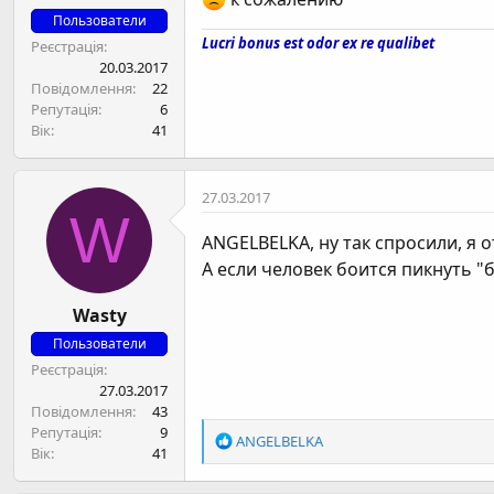
Пользователи
Lucri bonus est odor ex re qualibet
Реєстрація
20.03.2017
Повідомлення
22
Репутація
6
Вік
41
27.03.2017
W
ANGELBELKA
, ну так спросили, я 
А если человек боится пикнуть "б
Wasty
Пользователи
Реєстрація
27.03.2017
Повідомлення
43
Репутація
9
Р
ANGELBELKA
Вік
41
е
а