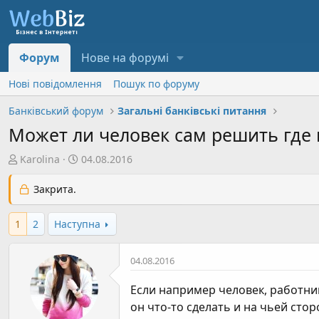
Форум
Нове на форумі
Нові повідомлення
Пошук по форуму
Банківський форум
Загальні банківські питання
Может ли человек сам решить где 
А
Д
Karolina
04.08.2016
в
а
т
т
Закрита.
о
а
р
с
1
2
Наступна
т
т
е
в
04.08.2016
м
о
и
р
Если например человек, работник
е
он что-то сделать и на чьей стор
н