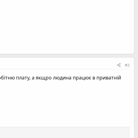
#2
обітню плату, а якщро людина працює в приватній