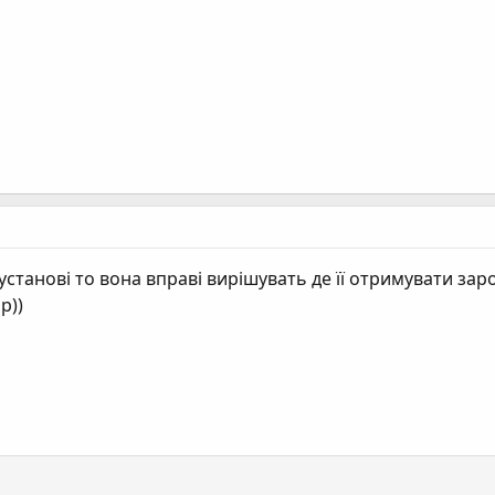
станові то вона вправі вирішувать де її отримувати зар
р))