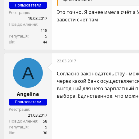
Пользователи
Это точно. Я ранее имела счёт а
Реєстрація
19.03.2017
завести счёт там
Повідомлення
119
Репутація
5
Вік
44
22.03.2017
A
Согласно законодательству - мож
через какой банк осуществляетс
выгодный для него зарплатный п
Angelina
выбора. Единственное, что можно
Пользователи
Реєстрація
21.03.2017
Повідомлення
58
Репутація
5
Вік
30