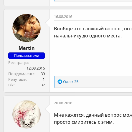
е
а
к
16.08.2016
ц
і
Вообще это сложный вопрос, пот
ї
:
начальнику до одного места.
Martin
Пользователи
Реєстрація
12.08.2016
Повідомлення
39
Репутація
1
Р
Олеся35
Вік
37
е
а
к
20.08.2016
ц
і
Мне кажется, данный вопрос можн
ї
:
просто смиритесь с этим.