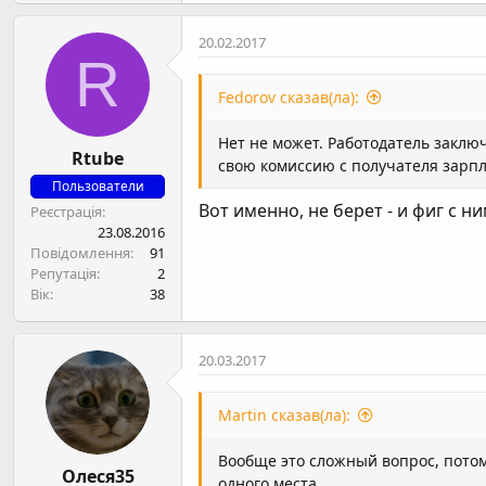
20.02.2017
R
Fedorov сказав(ла):
Нет не может. Работодатель заклю
Rtube
свою комиссию с получателя зарпла
Пользователи
Вот именно, не берет - и фиг с н
Реєстрація
23.08.2016
Повідомлення
91
Репутація
2
Вік
38
20.03.2017
Martin сказав(ла):
Вообще это сложный вопрос, потом
Олеся35
одного места.