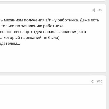
#9
ь механизм получения з/п - у работника. Даже есть
ь только по заявлению работника.
ести - весь юр. отдел наваял заявления, что
на который нареканий не было)
дателем...
#10