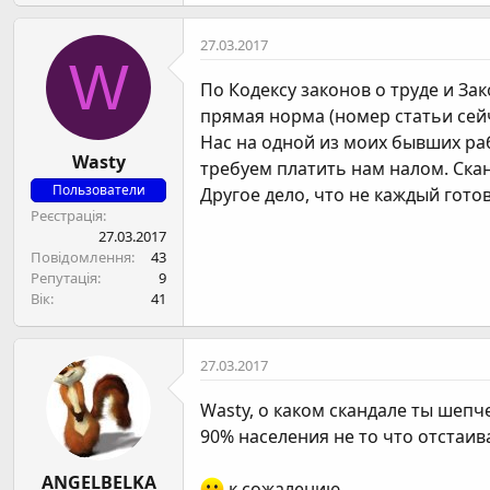
27.03.2017
W
По Кодексу законов о труде и За
прямая норма (номер статьи сейч
Нас на одной из моих бывших раб
Wasty
требуем платить нам налом. Скан
Пользователи
Другое дело, что не каждый готов
Реєстрація
27.03.2017
Повідомлення
43
Репутація
9
Вік
41
27.03.2017
Wasty
, о каком скандале ты шепч
90% населения не то что отстаива
ANGELBELKA
к сожалению