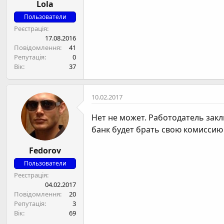
Lola
Пользователи
Реєстрація
17.08.2016
Повідомлення
41
Репутація
0
Вік
37
10.02.2017
Нет не может. Работодатель зак
банк будет брать свою комиссию с
Fedorov
Пользователи
Реєстрація
04.02.2017
Повідомлення
20
Репутація
3
Вік
69