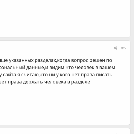
ле кредитование происходит только по тестовой
сть проверить новых людей, сформировать
ется самостоятельно, исходя из фактического процента
#5
выше указанных разделах,когда вопрос решен по
ерсональный данные,и видим что человек в вашем
сайта.я считаю,что ни у кого нет права писать
еет права держать человека в разделе