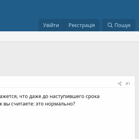
Увійти
Реєстрація
Пошук
#1
кажется, что даже до наступившего срока
к вы считаете: это нормально?