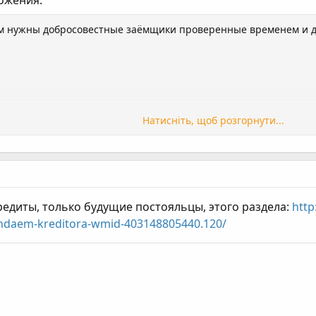
ложения:
м нужны добросовестные заёмщики проверенные временем и д
Натисніть, щоб розгорнути...
кредиты, только будущие постояльцы, этого раздела:
http
zhdaem-kreditora-wmid-403148805440.120/