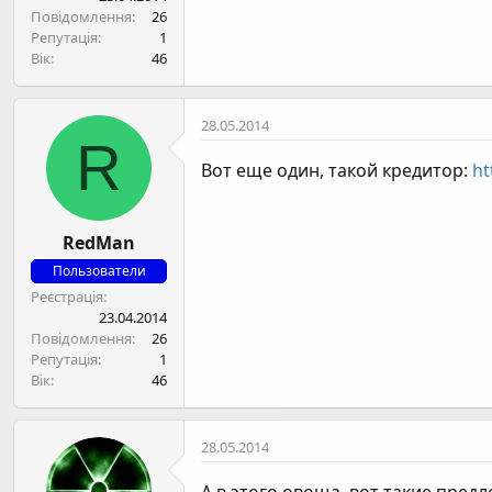
н
Повідомлення
26
я
Репутація
1
Вік
46
28.05.2014
R
Вот еще один, такой кредитор:
ht
RedMan
Пользователи
Реєстрація
23.04.2014
Повідомлення
26
Репутація
1
Вік
46
28.05.2014