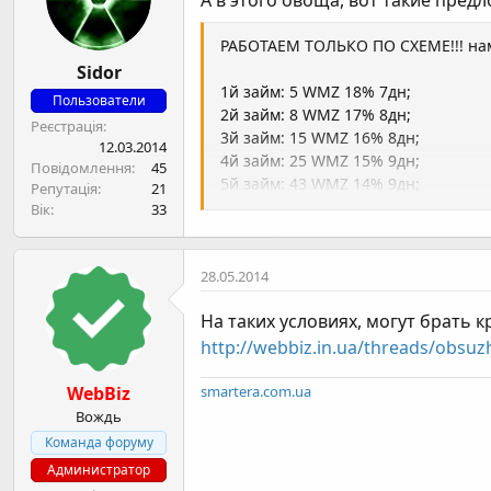
А в этого овоща, вот такие пред
РАБОТАЕМ ТОЛЬКО ПО СХЕМЕ!!! на
Sidor
1й займ: 5 WMZ 18% 7дн;
Пользователи
2й займ: 8 WMZ 17% 8дн;
Реєстрація
3й займ: 15 WMZ 16% 8дн;
12.03.2014
4й займ: 25 WMZ 15% 9дн;
Повідомлення
45
5й займ: 43 WMZ 14% 9дн;
Репутація
21
6й займ: 73 WMZ 13% 9дн;
Вік
33
7й займ: 120 WMZ 12% 9дн;
8й займ: 200 WMZ 11% 9дн;
9й займ: 324 WMZ 10% 14дн;
28.05.2014
10й займ: 546 WMZ 9,8% 14дн;
На таких условиях, могут брать 
11й займ: 1000 WMZ 9,5% 17дн;
12й займ: 1200 WMZ 8,8% 17дн;
http://webbiz.in.ua/threads/obsu
13й займ: 1280 WMZ 7,8% 17дн;
14й займ: 1390 WMZ 6,8% 17дн;
WebBiz
smartera.com.ua
15й займ: 1460 WMZ 5,8% 18дн;
Вождь
16й займ: 1530 WMZ 4,8% 20дн;
Команда форуму
17й займ: 1600 WMZ 3,8% 23дн;
Администратор
18й займ: 1700 WMZ 2,8% 48дн;