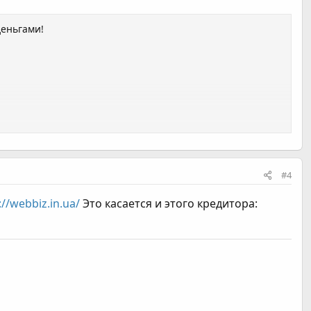
еньгами!
#4
://webbiz.in.ua/
Это касается и этого кредитора: