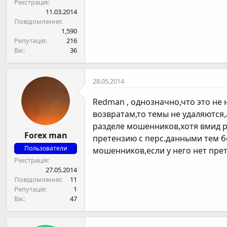
Реєстрація
19й займ: 1900 WMZ 0,8% 110дней!
11.03.2014
20й займ: 2000+ WMZ под 0,233% в 
Повідомлення
1,590
Это предложение долгосрочного со
Репутація
216
лестнице. Это необходимо для за
Вік
36
доверительные отношения. Любой 
за каждый день пользования лими
28.05.2014
20-й лимит открывается на постоян
Redman , однозначно,что это не 
возвратам,то темы не удаляются,
разделе мошенников,хотя вмид ра
Forex man
претензию с перс.данными тем б
Пользователи
мошенников,если у него нет пре
Реєстрація
27.05.2014
Повідомлення
11
Репутація
1
Вік
47