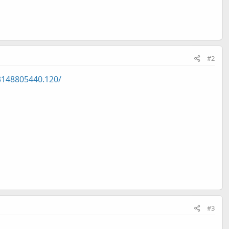
#2
3148805440.120/
#3