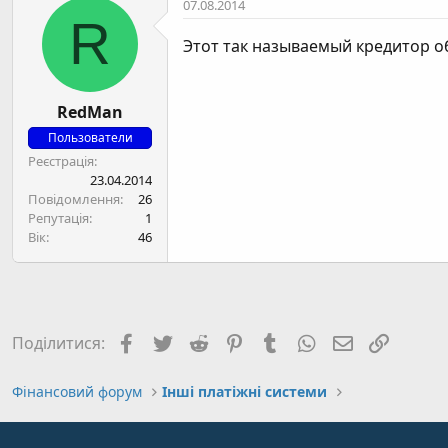
07.08.2014
R
Этот так называемый кредитор о
RedMan
Пользователи
Реєстрація
23.04.2014
Повідомлення
26
Репутація
1
Вік
46
Facebook
Twitter
Reddit
Pinterest
Tumblr
WhatsApp
E-mail
Посил
Поділитися:
Фінансовий форум
Інші платіжні системи