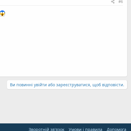
#6
Ви повинні увійти або зареєструватися, щоб відповісти.
Зворотній зв'язок
Умови і правила
Дoпoмoга