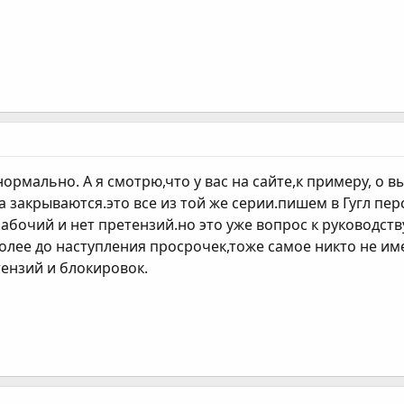
день до 120 дней на постоянной основе!!!!
трудничества после тестового кредитования. ВНИМАНИЕ, внача
щиты средств заемщика при работе с новичками, дает возможно
займ можно возвращать досрочно, сумма просрочки рассчитыва
том.
ной основе и пользуетесь когда и как хотите!
нормально. А я смотрю,что у вас на сайте,к примеру, о 
а закрываются.это все из той же серии.пишем в Гугл п
бочий и нет претензий.но это уже вопрос к руководству 
олее до наступления просрочек,тоже самое никто не им
тензий и блокировок.