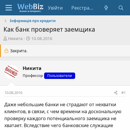
Увійти
Реєстрація
Інформація про кредити
Как банк проверяет заемщика
А
Д
Никита
10.08.2016
в
а
т
т
Закрита.
о
а
р
с
Никита
т
т
е
в
Профессор
Пользователи
м
о
и
р
10.08.2016
#1
е
н
Даже небольшие банки не страдают от нехватки
н
клиентов, в связи, с чем времени на доскональную
я
проверку каждого потенциального заемщика не
хватает. Вследствие чего банковские служащие