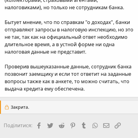
(коллекторами, страховыми агентами,
налоговиками), но только не сотрудникам банка.
Бытует мнение, что по справкам "о доходах", банки
отправляют запросы в налоговую инспекцию, но это
не так, так как на официальный ответ необходимо
длительное время, а в устной форме ни одна
налоговая данные не представит.
Проверив вышеуказанные данные, сотрудник банка
позвонит заемщику и если тот ответит на заданные
вопросы также как в анкете, то можно считать, что
выдача кредита ему обеспечена.
Закрита.
Facebook
Twitter
Reddit
Pinterest
Tumblr
WhatsApp
E-mail
Посил
Поділитися: