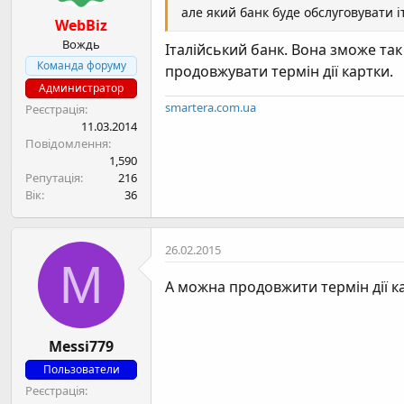
але який банк буде обслуговувати і
WebBiz
Вождь
Італійський банк. Вона зможе так 
Команда форуму
продовжувати термін дії картки.
Администратор
smartera.com.ua
Реєстрація
11.03.2014
Повідомлення
1,590
Репутація
216
Вік
36
26.02.2015
M
А можна продовжити термін дії ка
Messi779
Пользователи
Реєстрація