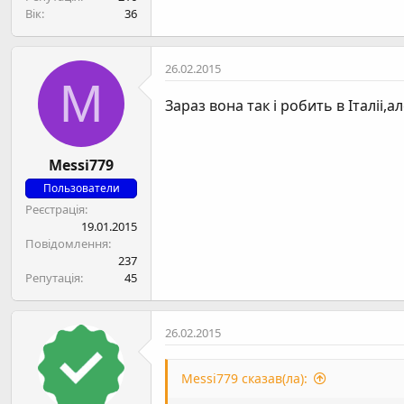
Вік
36
26.02.2015
M
Зараз вона так і робить в Італіі,
Messi779
Пользователи
Реєстрація
19.01.2015
Повідомлення
237
Репутація
45
26.02.2015
Messi779 сказав(ла):