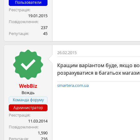
н
Пользователи
я
Реєстрація
19.01.2015
Повідомлення
237
Репутація
45
26.02.2015
Кращим варіантом буде, якщо вона
розрахуватися в багатьох магазин
WebBiz
smartera.com.ua
Вождь
Команда форуму
Администратор
Реєстрація
11.03.2014
Повідомлення
1,590
Репутація
216