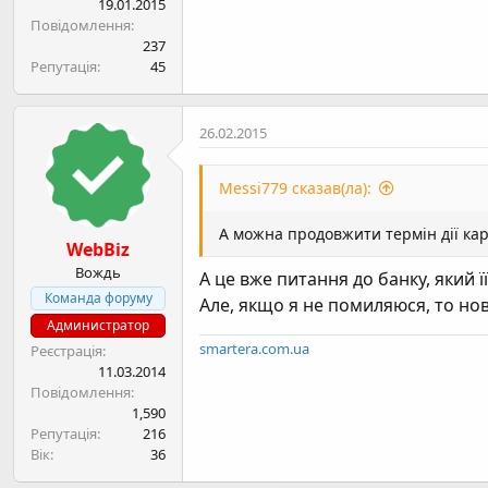
19.01.2015
Повідомлення
237
Репутація
45
26.02.2015
Messi779 сказав(ла):
А можна продовжити термін дії кар
WebBiz
Вождь
А це вже питання до банку, який ї
Команда форуму
Але, якщо я не помиляюся, то нові
Администратор
smartera.com.ua
Реєстрація
11.03.2014
Повідомлення
1,590
Репутація
216
Вік
36