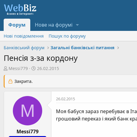
Форум
Нове на форумі
Нові повідомлення
Пошук по форуму
Банківський форум
Загальні банківські питання
Пенсія з-за кордону
А
Д
Messi779
26.02.2015
в
а
т
т
Закрита.
о
а
р
с
26.02.2015
т
т
M
е
в
Моя бабуся зараз перебуває в Іта
м
о
грошовий переказ і який банк к
и
р
е
Messi779
н