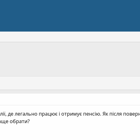
лії, де легально працює і отримує пенсію. Як після пове
раще обрати?