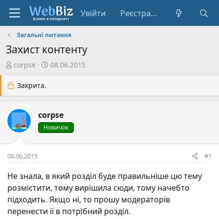
Увійти
Реєстрація
Загальні питання
Захист контенту
А
Д
corpse
08.06.2015
в
а
т
т
Закрита.
о
а
р
с
corpse
т
т
е
в
Новичок
м
о
и
р
08.06.2015
#1
е
н
Не знала, в який розділ буде правильніше цю тему
н
розмістити, тому вирішила сюди, тому начебто
я
підходить. Якщо ні, то прошу модераторів
перенести її в потрібний розділ.