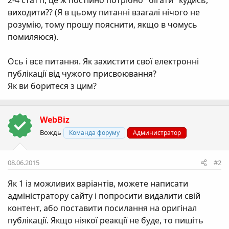
2-4 статті, це ж постійно потрібно "бігати" кудись,
виходити?? (Я в цьому питанні взагалі нічого не
розумію, тому прошу пояснити, якщо в чомусь
помиляюся).
Ось і все питання. Як захистити свої електронні
публікації від чужого присвоювання?
Як ви боритеся з цим?
WebBiz
Вождь
Команда форуму
Администратор
08.06.2015
#2
Як 1 із можливих варіантів, можете написати
адміністратору сайту і попросити видалити свій
контент, або поставити посилання на оригінал
публікації. Якщо ніякої реакції не буде, то пишіть