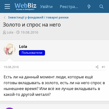
Увійти
Реєстрація
Інвестиції у фондовий і товарні ринки
Золото и спрос на него
А
Д
Lola
19.08.2016
в
а
т
т
Lola
о
а
р
с
Пользователи
т
т
е
в
19.08.2016
#1
м
о
и
р
Есть ли на данный момент люди, которые ещё
е
готовы вкладывать в золото, есть ли на него спрос в
н
нынешнее время? Или всё же лучше вкладывать в
н
я
какой-то другой металл?