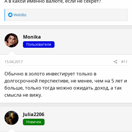
А в какой именно валюте, если не секрет?
Р
WebBiz
е
а
к
Monika
ц
і
Пользователи
ї
:
15.04.2017
#11
Обычно в золото инвестирует только в
долгосрочной перспективе, не менее, чем на 5 лет и
больше, только тогда можно ожидать доход, а так
смысла не вижу.
Julia2206
Новичок