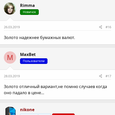
Rimma
Новичок
26.03.2019
#16
Золото надежнее бумажных валют.
MaxBet
M
Пользователи
28.03.2019
#17
Золото отличный вариант,не помню случаев когда
оно падало в цене...
nikone