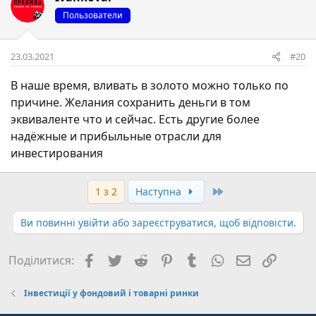
Пользователи
23.03.2021
#20
В наше время, вливать в золото можно только по
причине. Желания сохранить деньги в том
эквиваленте что и сейчас. Есть другие более
надёжные и прибыльные отрасли для
инвестирования
Останній
1 з 2
Наступна
Ви повинні увійти або зареєструватися, щоб відповісти.
Facebook
Twitter
Reddit
Pinterest
Tumblr
WhatsApp
E-mail
Посил
Поділитися:
Інвестиції у фондовий і товарні ринки