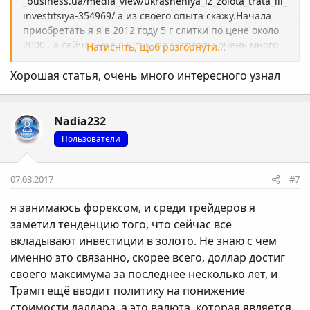
_business.ua/media_view/ukrasheniya_iz_zolota_trata_ili_
investitsiya-354969/ а из своего опыта скажу.Начала
приобретать я я в 2012 году 5 г слитки по цене около
2000 , а сейчас уже 6 штук, но эксперты очень много
Натисніть, щоб розгорнути...
спорят по этому поводу.Планируют увидеть дно по 900
за унцию, вот тогда самый смак входить в золото.
Хорошая статья, очень много интересного узнал
Nadia232
Пользователи
07.03.2017
#7
я занимаюсь форексом, и среди трейдеров я
заметил тенденцию того, что сейчас все
вкладывают инвестиции в золото. Не знаю с чем
именно это связанно, скорее всего, доллар достиг
своего максимума за последнее несколько лет, и
Трамп ещё вводит политику на понижение
стоимости даллара, а это валюта, которая является