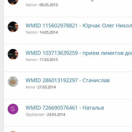
Neron
09.05.2015
WMID 115602978821 - Юрчак Олег Нико
Neron
14.05.2014
WMID 103713639259 - прием лимитов до
Neron
17.03.2015
WMID 286013192297 - Станислав
Anna
27.03.2014
WMID 726690576461 - Наталья
S
SkyDanser
24.03.2014