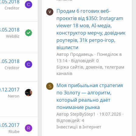
.05.2018
C
Creditor
Продам 6 готових веб-
проєктів від $350: Instagram
viewer 18 мов, AI-медіа,
.05.2018
конструктор мерчу, довідник
WebBiz
роутерів, 31k ретро-ігор,
вішлисти
Автор Продавець
Понеділок в
13:14
Відповідей: 0
.05.2018
C
Біржа сайтів, доменів, телеграм
Creditor
каналів
Моя прибыльная стратегия
S
.12.2017
по Золоту — алгоритм,
Neron
который реально даёт
понимание рынка
Автор StepByStep1
19.07.2026
Відповідей: 4
.05.2017
Інвестиції в Інтернет
R
Rtube