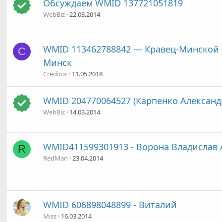
Обсуждаем WMID 137721051819
WebBiz
22.03.2014
WMID 113462788842 — Кравец-Минской 
C
Минск
Creditor
11.05.2018
WMID 204770064527 (Карпенко Александ
WebBiz
14.03.2014
WMID411599301913 - Ворона Владислав
R
RedMan
23.04.2014
WMID 606898048899 - Виталий
Miss
16.03.2014