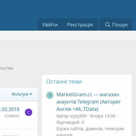
Увійти
Реєстрація
Пошук
льства
Останні теми
Фільтри
MarketGram.cc — магазин
S
акаунтів Telegram (Авторег
Англія +44, TData)
.05.2018
C
Creditor
Автор sijey999
Вчора 14:06
Відповідей: 0
Біржа сайтів, доменів, телеграм
каналів