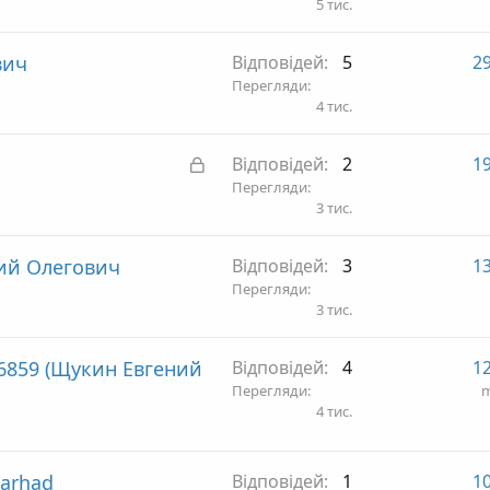
5 тис.
вич
Відповідей
5
29
Перегляди
4 тис.
З
Відповідей
2
19
а
Перегляди
3 тис.
к
р
ий Олегович
Відповідей
3
13
и
Перегляди
т
3 тис.
а
6859 (Щукин Евгений
Відповідей
4
12
Перегляди
m
4 тис.
arhad
Відповідей
1
10