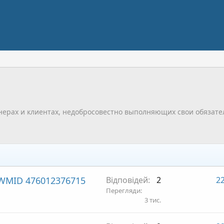
нерах и клиентах, недобросовестно выполняющих свои обязате
WMID 476012376715
Відповідей
2
22
Перегляди
3 тис.