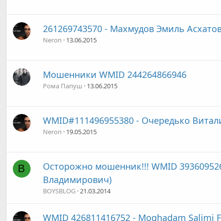
261269743570 - Махмудов Эмиль Асхато
Neron
13.06.2015
Мошенники WMID 244264866946
Рома Папуш
13.06.2015
WMID#111496955380 - Очередько Витал
Neron
19.05.2015
Осторожно мошенник!!! WMID 39360952
B
Владимирович)
BOYSBLOG
21.03.2014
WMID 426811416752 - Moghadam Salimi F