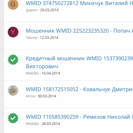
WMID 374750272812 Микичук Виталий 
G
gapon
26.03.2014
Мошенник WMID 225223235320 - Попач 
Y
Yakow
12.03.2014
Кредитный мошенник WMID 15373902392
Викторович
WebBiz
16.04.2014
WMID 158172515052 - Ковальчук Дмитр
Anna
30.03.2014
WMID 110585390259 - Ремизов Николай 
WebBiz
28.03.2014