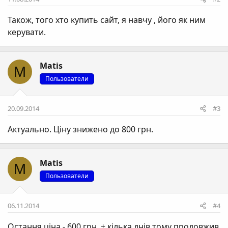
Також, того хто купить сайт, я навчу , його як ним
керувати.
Matis
M
Пользователи
20.09.2014
#3
Актуально. Ціну знижено до 800 грн.
Matis
M
Пользователи
06.11.2014
#4
Остання ціна - 600 грн. + кілька днів тому продовжив