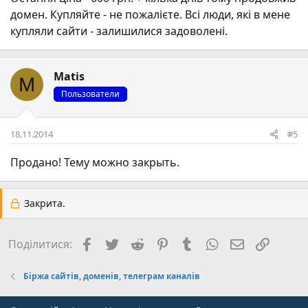
домен. Купляйте - не пожалієте. Всі люди, які в мене
купляли сайти - залишилися задоволені.
Matis
M
Пользователи
18.11.2014
#5
Продано! Тему можно закрыть.
Закрита.
Facebook
Twitter
Reddit
Pinterest
Tumblr
WhatsApp
E-mail
Посил
Поділитися:
Біржа сайтів, доменів, телеграм каналів