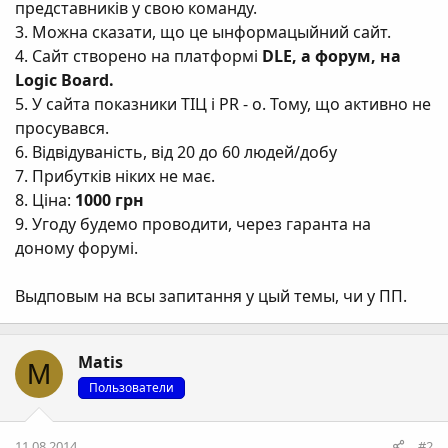
представників у свою команду.
3. Можна сказати, що це ынформацыйний сайт.
4. Сайт створено на платформі
DLE, а форум, на
Logic Board.
5. У сайта показники ТІЦ і PR - о. Тому, що активно не
просувався.
6. Відвідуваність, від 20 до 60 людей/добу
7. Прибутків ніких не має.
8. Ціна:
1000 грн
9. Угоду будемо проводити, через гаранта на
доному форумі.
Выдповым на всы запитання у цый темы, чи у ПП.
Matis
M
Пользователи
11.08.2014
#2