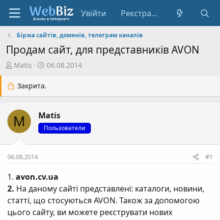
Увійти
Реєстрація
Біржа сайтів, доменів, телеграм каналів
Продам сайт, для представників AVON
А
Д
Matis
06.08.2014
в
а
т
т
Закрита.
о
а
р
с
Matis
т
т
M
е
в
Пользователи
м
о
и
р
06.08.2014
#1
е
н
1.
avon.cv.ua
н
2.
На даному сайті представлені: каталоги, новини,
я
статті, що стосуються AVON. Також за допомогою
цього сайту, ви можете реєструвати нових