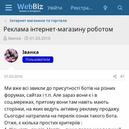
Увійти
Реєстрація
Інтернет магазини та торгівля
Реклама інтернет-магазину роботом
А
Д
Іванка
01.03.2016
в
а
т
т
Іванка
о
а
Пользователи
р
с
т
т
е
в
01.03.2016
#1
м
о
и
р
Ми вже всі звикли до присутності ботів на різних
е
форумах, сайтах і т.п. Але зараз вони є і в
н
соц.мережах, притому вони там навіть мають
н
сторінки, на яких ведуть активну рекламу продажу.
я
Сьогодні натрапила на перелік ознак такого бота.
Отже, є ккілька простих критеріів :