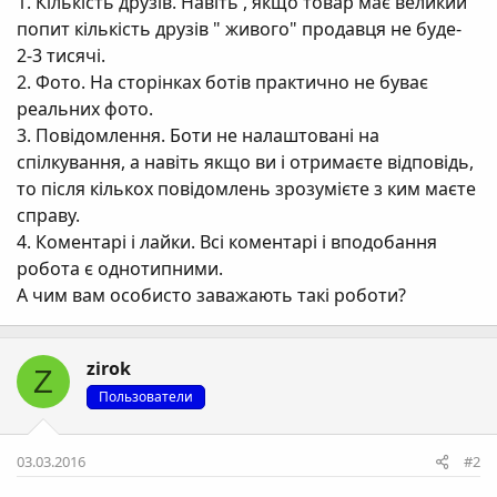
1. Кількість друзів. Навіть , якщо товар має великий
попит кількість друзів " живого" продавця не буде-
2-3 тисячі.
2. Фото. На сторінках ботів практично не буває
реальних фото.
3. Повідомлення. Боти не налаштовані на
спілкування, а навіть якщо ви і отримаєте відповідь,
то після кількох повідомлень зрозумієте з ким маєте
справу.
4. Коментарі і лайки. Всі коментарі і вподобання
робота є однотипними.
А чим вам особисто заважають такі роботи?
zirok
Z
Пользователи
03.03.2016
#2