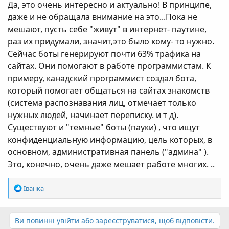
Да, это очень интересно и актуально! В принципе,
даже и не обращала внимание на это...Пока не
мешают, пусть себе "живут" в интернет- паутине,
раз их придумали, значит,это было кому- то нужно.
Сейчас боты генерируют почти 63% трафика на
сайтах. Они помогают в работе программистам. К
примеру, канадский программист создал бота,
который помогает общаться на сайтах знакомств
(система распознавания лиц, отмечает только
нужных людей, начинает переписку. и т д).
Существуют и "темные" боты (пауки) , что ищут
конфиденциальную информацию, цель которых, в
основном, административная панель ("админа" ).
Это, конечно, очень даже мешает работе многих. ..
Р
Іванка
е
а
к
Ви повинні увійти або зареєструватися, щоб відповісти.
ц