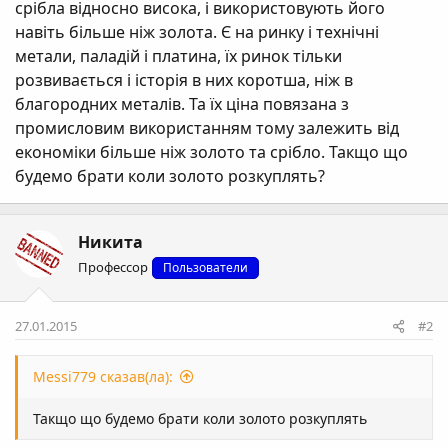
срібла відносно висока, і використовують його
навіть більше ніж золота. Є на ринку і технічні
метали, паладій і платина, їх ринок тільки
розвивається і історія в них коротша, ніж в
благородних металів. Та їх ціна повязана з
промисловим використанням тому залежить від
економіки більше ніж золото та срібло. Такщо що
будемо брати коли золото розкуплять?
Никита
Профессор
Пользователи
27.01.2015
#2
Messi779 сказав(ла):
Такщо що будемо брати коли золото розкуплять