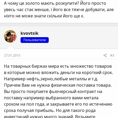
А чому це золото мають розкупити? Його просто
увесь час стає менше, і його все тяжче добувати, але
ніхто не може знати скільки його ще є.
kvovtsik
Пользователи
27.01.2015
#3
На товарных биржах мира есть множество товаров
в которые можно вложить деньги на короткий срок.
Например нефть,зерно,любые металлы и т.д.
Причем Вам не нужна физическая поставка товара.
Вы просто покупаете фьючерсный контракт на
поставку например выбранного вами метала
сроком на пол года, и закрываете его по истечению
срока получая прибыль. Но для такого рода
инвестиций нужно много знаний. Возьмите