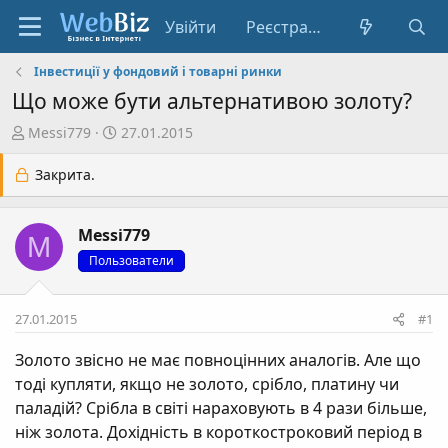
Увійти
Реєстрація
Інвестиції у фондовий і товарні ринки
Що може бути альтернативою золоту?
А
Д
Messi779
27.01.2015
в
а
т
т
Закрита.
о
а
р
с
Messi779
т
т
M
е
в
Пользователи
м
о
и
р
27.01.2015
#1
е
н
Золото звісно не має повноцінних аналогів. Aле що
н
тоді купляти, якщо не золото, срібло, платину чи
я
паладій? Срібла в світі нараховують в 4 рази більше,
ніж золота. Дохідність в короткостроковий період в