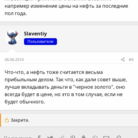
например изменение цены на нефть за последние
пол года.
Slaventiy
Пользователи
06.06.2016
#4
Что-что, а нефть тоже считается весьма
прибыльным делом. Так что, как дали совет выше,
лучше вкладывать деньги в "черное золото", оно
всегда будет в цене, но это в том случае, если не
будет обычного.
Закрита.
Facebook
Twitter
Reddit
Pinterest
Tumblr
WhatsApp
E-mail
Посил