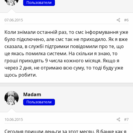
Пользователи
07.06.2015
#6
Коли знімали останній раз, то смс інформування уже
було підключено, але смс так не приходило. Як я вже
сказала, в службі підтримки повідомили про те, що
це якась помилка системи. На скільки я знаю, то
гроші приходять 9 числа кожного місяця. Якщо я
через 2 дня, не отримаю всю суму, то тоді буду уже
щось робити.
Madam
Пользователи
10.06.2015
#7
Сегодня пришли деньги за этот месяц. В банке как я