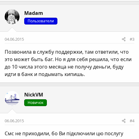
а
к
Madam
ц
і
Пользователи
ї
:
04.06.2015
#3
Позвонила в службу поддержки, там ответили, что
это может быть баг. Но я для себя решила, что если
до 10 числа этого месяца не получу деньги, буду
идти в банк и подымать кипишь.
NickVM
Новичок
06.06.2015
#4
Смс не приходили, бо Ви підключили цю послугу