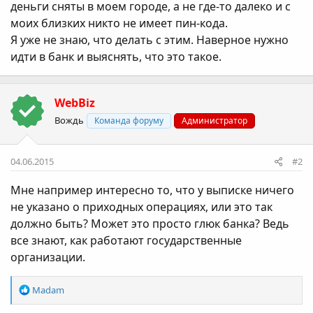
деньги сняты в моем городе, а не где-то далеко и с
моих близких никто не имеет пин-кода.
Я уже не знаю, что делать с этим. Наверное нужно
идти в банк и выяснять, что это такое.
WebBiz
Вождь
Команда форуму
Администратор
04.06.2015
#2
Мне например интересно то, что у выписке ничего
не указано о приходных операциях, или это так
должно быть? Может это просто глюк банка? Ведь
все знают, как работают государственные
организации.
Р
Madam
е