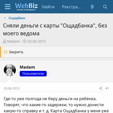
Увійти
Реєстрація
Ощадбанк
Сняли деньги с карты "Ощадбанка", без
моего ведома
А
Д
Madam
03.06.2015
в
а
т
т
Закрита.
о
а
р
с
Madam
т
т
е
в
Пользователи
м
о
и
р
03.06.2015
#1
е
н
Где-то уже полгода не беру деньги на ребёнка.
н
Говорят, что какие-то задержки, то нужно донести
я
какую-то справку и т. д. Карта Ощадбанка у меня уже