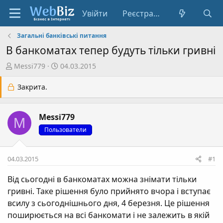
Увійти
Реєстрація
Загальні банківські питання
В банкоматах тепер будуть тільки гривні
А
Д
Messi779
04.03.2015
в
а
т
т
Закрита.
о
а
р
с
Messi779
т
т
M
е
в
Пользователи
м
о
и
р
04.03.2015
#1
е
н
Від сьогодні в банкоматах можна знімати тільки
н
гривні. Таке рішення було прийнято вчора і вступає
я
всилу з сьогоднішнього дня, 4 березня. Це рішення
поширюється на всі банкомати і не залежить в якій