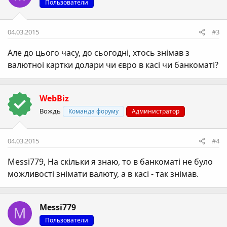
Пользователи
04.03.2015
#3
Але до цього часу, до сьогодні, хтось знімав з
валютноі картки долари чи євро в касі чи банкоматі?
WebBiz
Вождь
Команда форуму
Администратор
04.03.2015
#4
Messi779
, На скільки я знаю, то в банкоматі не було
можливості знімати валюту, а в касі - так знімав.
Messi779
M
Пользователи