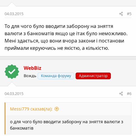
04.03.2015
#5
То для чого було вводити заборону на зняття
валюти з банкоматів якщо це ітак було неможливо.
Мені здається, що вони вчора закони і постанови
приймали керуючись не якістю, а кількістю.
WebBiz
Вождь
Команда форуму
Администратор
04.03.2015
#6
Messi779 сказав(ла):
о для чого було вводити заборону на зняття валюти з
банкоматів