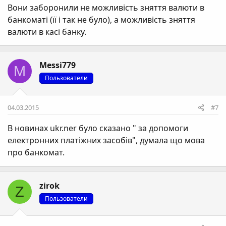
Вони заборонили не можливість зняття валюти в
банкоматі (її і так не було), а можливість зняття
валюти в касі банку.
Messi779
M
Пользователи
04.03.2015
#7
В новинах ukr.ner було сказано " за допомоги
електронних платіжних засобів", думала що мова
про банкомат.
zirok
Z
Пользователи