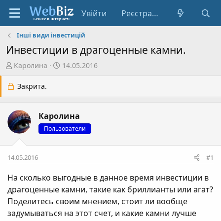
Увійти
Реєстрація
Інші види інвестицій
Инвестиции в драгоценные камни.
А
Д
Каролина
14.05.2016
в
а
т
т
Закрита.
о
а
р
с
Каролина
т
т
е
в
Пользователи
м
о
и
р
14.05.2016
#1
е
н
На сколько выгодные в данное время инвестиции в
н
драгоценные камни, такие как бриллианты или агат?
я
Поделитесь своим мнением, стоит ли вообще
задумываться на этот счет, и какие камни лучше