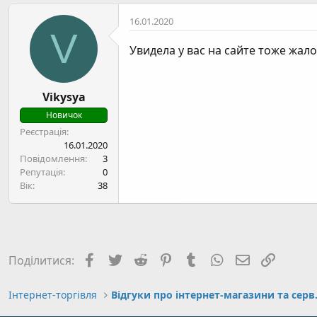
16.01.2020
V
Увидела у вас на сайте тоже жал
Vikysya
Новичок
Реєстрація
16.01.2020
Повідомлення
3
Репутація
0
Вік
38
Facebook
Twitter
Reddit
Pinterest
Tumblr
WhatsApp
E-mail
Посил
Поділитися:
Інтернет-торгівля
Відгуки п