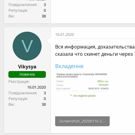
н
Повідомлення
3
я
Репутація
0
Вік
38
16.01.2020
V
Вся информация, доказательства 
сказала что скинет деньги через
Вкладення
Vikysya
Новичок
Реєстрація
16.01.2020
Повідомлення
3
Репутація
0
Вік
38
Screenshot_20200116-205117.png
218.6 КБ · Перегляди: 381