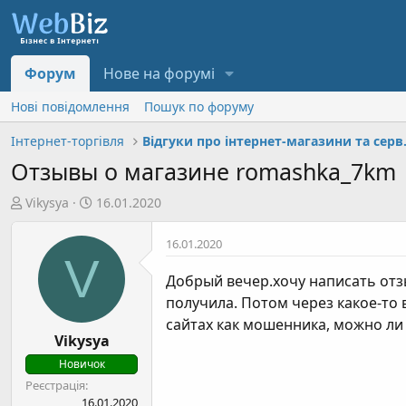
Форум
Нове на форумі
Нові повідомлення
Пошук по форуму
Інтернет-торгівля
Відгуки п
Отзывы о магазине romashka_7km
А
Д
Vikysya
16.01.2020
в
а
т
т
16.01.2020
V
о
а
р
с
Добрый вечер.хочу написать отзы
т
т
получила. Потом через какое-то
е
в
сайтах как мошенника, можно ли 
м
о
Vikysya
и
р
Новичок
е
Реєстрація
н
16.01.2020