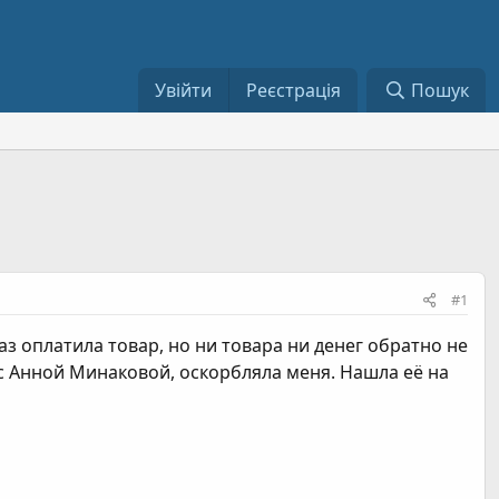
Увійти
Реєстрація
Пошук
#1
аз оплатила товар, но ни товара ни денег обратно не
с Анной Минаковой, оскорбляла меня. Нашла её на