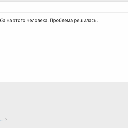
оба на этого человека. Проблема решилась.
ання
ро інтернет-магазини та сервіси