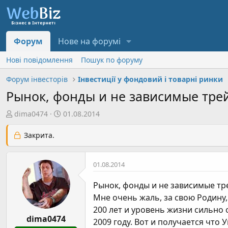
Форум
Нове на форумі
Нові повідомлення
Пошук по форуму
Форум інвесторів
Інвестиції у фондовий і товарні ринки
Рынок, фонды и не зависимые тре
А
Д
dima0474
01.08.2014
в
а
т
т
Закрита.
о
а
р
с
01.08.2014
т
т
е
в
Рынок, фонды и не зависимые тр
м
о
Мне очень жаль, за свою Родину
и
р
200 лет и уровень жизни сильно о
е
dima0474
н
2009 году. Вот и получается что