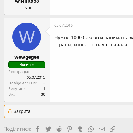
Алинка88
Гість
05.07.2015
W
Нужно 1000 баксов и нанимать эк
страны, конечно, надо сначала по
wewgegee
Новичок
Реєстрація
05.07.2015
Повідомлення
2
Репутація
1
Вік
30
Закрита.
Facebook
Twitter
Reddit
Pinterest
Tumblr
WhatsApp
E-mail
Посил
Поділитися: