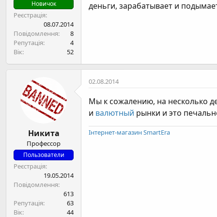
н
Новичок
деньги, зарабатывает и подымае
я
Реєстрація
08.07.2014
Повідомлення
8
Репутація
4
Вік
52
02.08.2014
Мы к сожалению, на несколько де
и
валютный
рынки и это печальн
Никита
Інтернет-магазин SmartEra
Профессор
Пользователи
Реєстрація
19.05.2014
Повідомлення
613
Репутація
63
Вік
44