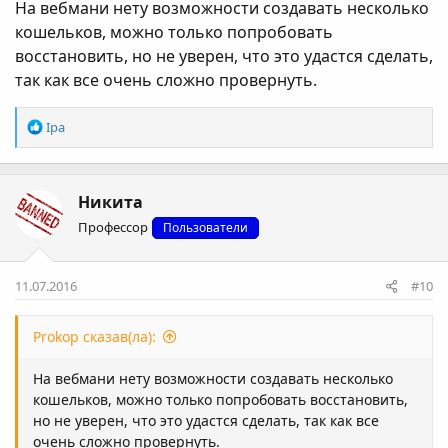
На вебмани нету возможности создавать несколько
кошельков, можно только попробовать
восстановить, но не уверен, что это удастся сделать,
так как все очень сложно провернуть.
Р
Ipa
е
а
к
Никита
ц
і
Профессор
Пользователи
ї
:
11.07.2016
#10
Prokop сказав(ла):
На вебмани нету возможности создавать несколько
кошельков, можно только попробовать восстановить,
но не уверен, что это удастся сделать, так как все
очень сложно провернуть.