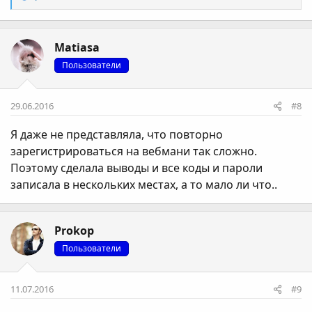
е
а
к
Matiasa
ц
і
Пользователи
ї
:
29.06.2016
#8
Я даже не представляла, что повторно
зарегистрироваться на вебмани так сложно.
Поэтому сделала выводы и все коды и пароли
записала в нескольких местах, а то мало ли что..
Prokop
Пользователи
11.07.2016
#9