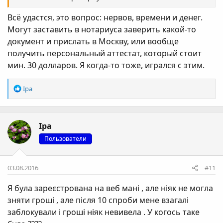
Всё удастся, это вопрос: нервов, времени и денег.
Могут заставить в нотариуса заверить какой-то
документ и прислать в Москву, или вообще
получить персональный аттестат, который стоит
мин. 30 долларов. Я когда-то тоже, игрался с этим.
Р
Ipa
е
а
к
Ipa
ц
і
Пользователи
ї
:
03.08.2016
#11
Я була зареєстрована на веб мані , але ніяк не могла
зняти гроші , але після 10 спроби мене взагалі
заблокували і гроші ніяк невивела . У когось таке