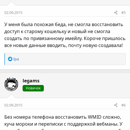
:
02.09.2015
#5
У меня была похожая беда, не смогла восстановить
доступ к старому кошельку и новый не смогла
создать по привязанному имейлу. Короче пришлось
все новые данные вводить, почту новую создавала!
Р
Ipa
е
а
к
legams
ц
і
Новичок
ї
:
02.09.2015
#6
Без номера телефона восстановить WMID сложно,
куча мороки и переписки с поддержкой вебманы. У