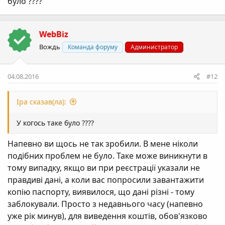
було ????
WebBiz
Вождь
Команда форуму
Администратор
04.08.2016
#12
Ipa сказав(ла):
У когось таке було ????
Напевно ви щось не так зробили. В мене ніколи
подібних проблем не було. Таке може виникнути в
тому випадку, якщо ви при реєстрації указали не
правдиві дані, а коли вас попросили завантажити
копію паспорту, виявилося, що дані різні - тому
заблокували. Просто з недавнього часу (напевно
уже рік минув), для виведення коштів, обов'язково