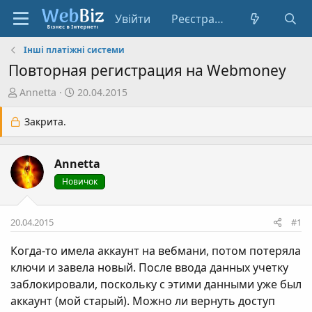
Увійти
Реєстрація
Інші платіжні системи
Повторная регистрация на Webmoney
А
Д
Annetta
20.04.2015
в
а
т
т
Закрита.
о
а
р
с
Annetta
т
т
е
в
Новичок
м
о
и
р
20.04.2015
#1
е
н
Когда-то имела аккаунт на вебмани, потом потеряла
н
ключи и завела новый. После ввода данных учетку
я
заблокировали, поскольку с этими данными уже был
аккаунт (мой старый). Можно ли вернуть доступ