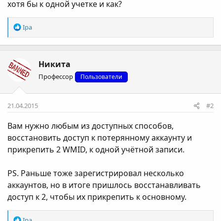
хотя бы к одной учетке и как?
Р
Ipa
е
а
к
Никита
ц
і
Профессор
Пользователи
ї
:
21.04.2015
#2
Вам нужно любым из доступных способов,
восстановить доступ к потерянному аккаунту и
прикрепить 2 WMID, к одной учётной записи.
PS. Раньше тоже зарегистрировал несколько
аккаунтов, но в итоге пришлось восстанавливать
доступ к 2, чтобы их прикрепить к основному.
Р
Ipa