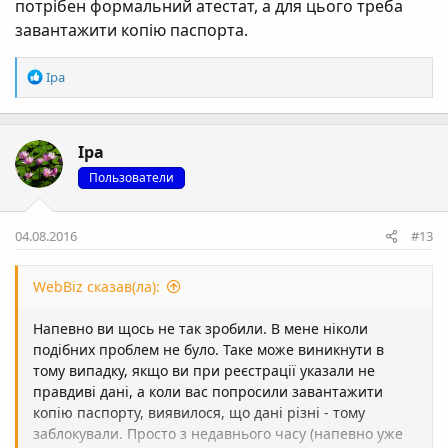
потрібен формальний атестат, а для цього треба
завантажити копію паспорта.
Р
Ipa
е
а
к
Ipa
ц
і
Пользователи
ї
:
04.08.2016
#13
WebBiz сказав(ла):
Напевно ви щось не так зробили. В мене ніколи
подібних проблем не було. Таке може виникнути в
тому випадку, якщо ви при реєстрації указали не
правдиві дані, а коли вас попросили завантажити
копію паспорту, виявилося, що дані різні - тому
заблокували. Просто з недавнього часу (напевно уже