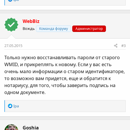
е
а
к
WebBiz
ц
і
Вождь
Команда форуму
Администратор
ї
:
27.05.2015
#3
Только нужно восстанавливать пароли от старого
WMID, и прикреплять к новому. Если у вас есть
очень мало информации о старом идентификаторе,
то возможно вам придется, еще и обратится к
нотариусу, для того, чтобы заверить подпись на
одном документе.
Р
Ipa
е
а
к
Goshia
ц