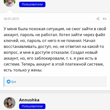
і
Пользователи
ї
:
30.07.2015
#4
У меня была похожая ситуация, не смог зайти в свой
аккаунт, пароль не работал. Хотел зайти через файл
ключей, но, пароль от него я не помнил. Начал
восстанавливать доступ, но, не ответил на какой-то
вопрос, и мне в доступе отказали. Создал новый
аккаунт, но, его заблокировали, т. к. я уже есть в
системе. Теперь аккаунт в этой платежной системе,
есть только у жены.
Р
Ipa
е
а
к
Annushka
ц
і
Пользователи
ї