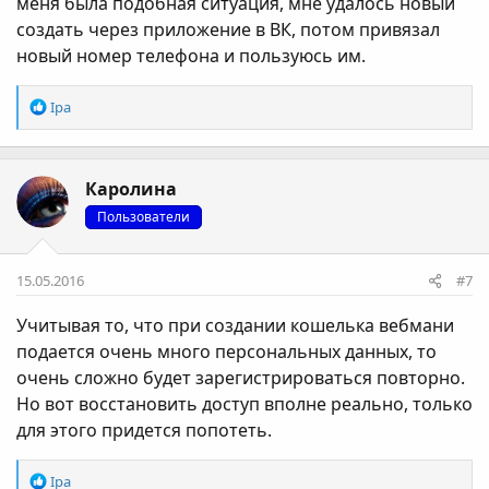
меня была подобная ситуация, мне удалось новый
создать через приложение в ВК, потом привязал
новый номер телефона и пользуюсь им.
Р
Ipa
е
а
к
Каролина
ц
і
Пользователи
ї
:
15.05.2016
#7
Учитывая то, что при создании кошелька вебмани
подается очень много персональных данных, то
очень сложно будет зарегистрироваться повторно.
Но вот восстановить доступ вполне реально, только
для этого придется попотеть.
Р
Ipa