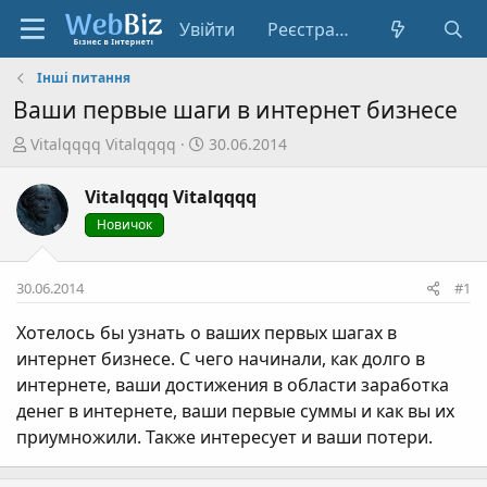
Увійти
Реєстрація
Інші питання
Ваши первые шаги в интернет бизнесе
А
Д
Vitalqqqq Vitalqqqq
30.06.2014
в
а
т
т
Vitalqqqq Vitalqqqq
о
а
Новичок
р
с
т
т
е
в
30.06.2014
#1
м
о
и
р
Хотелось бы узнать о ваших первых шагах в
е
интернет бизнесе. С чего начинали, как долго в
н
интернете, ваши достижения в области заработка
н
денег в интернете, ваши первые суммы и как вы их
я
приумножили. Также интересует и ваши потери.