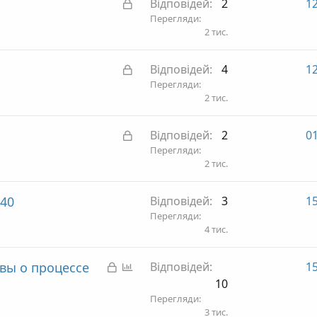
З
Відповідей
2
12
и
а
Перегляди
т
2 тис.
к
а
р
З
Відповідей
4
12
и
а
Перегляди
т
2 тис.
к
а
р
З
Відповідей
2
01
и
а
Перегляди
т
2 тис.
к
а
р
40
Відповідей
3
15
и
Перегляди
т
4 тис.
а
З
О
вы о процессе
Відповідей
15
а
п
10
к
и
Перегляди
3 тис.