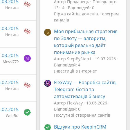
.03.2015
Автор Продавець
Понеділок в
Никита
13:14
Відповідей: 0
Біржа сайтів, доменів, телеграм
каналів
.03.2015
Моя прибыльная стратегия
S
Никита
по Золоту — алгоритм,
который реально даёт
понимание рынка
.03.2015
M
Автор StepByStep1
19.07.2026
Messi779
Відповідей: 4
Інвестиції в Інтернет
.02.2015
FlexWay — Розробка сайтів,
Никита
Telegram-ботів та
автоматизація бізнесу
Автор FlexWay
18.06.2026
.02.2015
Відповідей: 0
Послуги зі створення сайтів
WebBiz
Відгуки про KeepinCRM