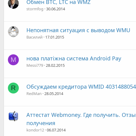
Обмен BTC, LTC на WMZ
stormfog
30.06.2014
Непонятная ситуация с выводом WMU
Василий
17.01.2015
нова платіжна система Android Pay
M
Messi779
28.02.2015
Обсуждаем кредитора WMID 4031488054
R
RedMan
28.05.2014
Аттестат Webmoney. Где получить. Отзы
получения
kondor12
06.07.2014