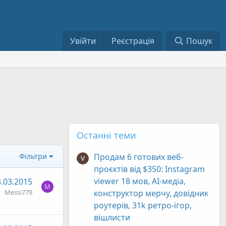
Увійти
Реєстрація
Пошук
Останні теми
Фільтри
Продам 6 готових веб-
проєктів від $350: Instagram
viewer 18 мов, AI-медіа,
.03.2015
M
Messi779
конструктор мерчу, довідник
роутерів, 31k ретро-ігор,
вішлисти