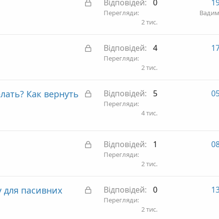
З
Відповідей
0
19
т
а
Перегляди
Вадим
а
2 тис.
к
р
З
Відповідей
4
17
и
а
Перегляди
т
2 тис.
к
а
р
З
ать? Как вернуть
Відповідей
5
05
и
а
Перегляди
т
4 тис.
к
а
р
и
З
Відповідей
1
08
т
а
Перегляди
а
2 тис.
к
р
З
у для пасивних
Відповідей
0
13
и
а
Перегляди
т
2 тис.
к
а