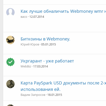
Как лучше обналичить Webmoney wmr н
васо
12.07.2014
Биткоины в Webmoney.
Юрий Юров
05.01.2015
Укргарант - уже работает
WebBiz
17.03.2014
Карта PaySpark USD документы после 2-х
использования ей.
Вадим Запросов
18.01.2015