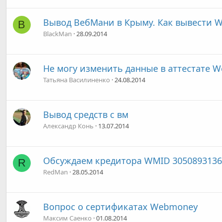
Вывод ВебМани в Крыму. Как вывести 
B
BlackMan
28.09.2014
Не могу изменить данные в аттестате 
Татьяна Василиненко
24.08.2014
Вывод средств с вм
Александр Конь
13.07.2014
Обсуждаем кредитора WMID 3050893136
R
RedMan
28.05.2014
Вопрос о сертификатах Webmoney
Максим Саенко
01.08.2014