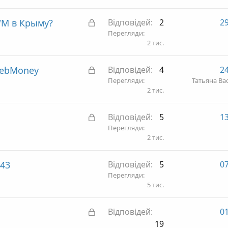
р
и
З
WM в Крыму?
Відповідей
2
29
т
а
Перегляди
а
2 тис.
к
р
З
WebMoney
Відповідей
4
24
и
а
Перегляди
Татьяна Ва
т
2 тис.
к
а
р
З
Відповідей
5
13
и
а
Перегляди
т
2 тис.
к
а
р
43
Відповідей
5
07
и
Перегляди
т
5 тис.
а
З
Відповідей
01
а
19