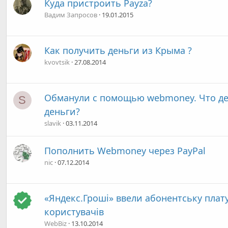
Куда пристроить Payza?
Вадим Запросов
19.01.2015
Как получить деньги из Крыма ?
kvovtsik
27.08.2014
Обманули с помощью webmoney. Что дел
S
деньги?
slavik
03.11.2014
Пополнить Webmoney через PayPal
nic
07.12.2014
«Яндекс.Гроші» ввели абонентську плат
користувачів
WebBiz
13.10.2014