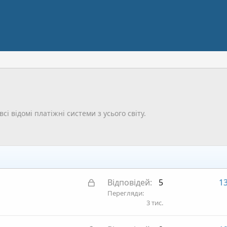
відомі платіжні системи з усього світу.
З
Відповідей
5
13
а
Перегляди
3 тис.
к
р