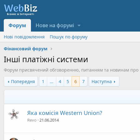
Форум
Нове на форумі
Нові повідомлення
Пошук по форуму
Фінансовий форум
Інші платіжні системи
Форум присвячений обговоренню, питанням та новинам про всі 
Попередня
1
...
4
5
6
7
Наступна
Яка комісія Western Union?
Revo
21.06.2014