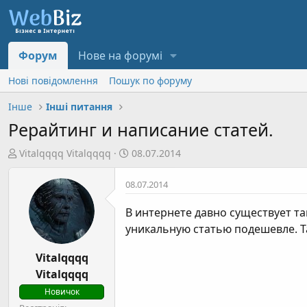
Форум
Нове на форумі
Нові повідомлення
Пошук по форуму
Інше
Інші питання
Рерайтинг и написание статей.
А
Д
Vitalqqqq Vitalqqqq
08.07.2014
в
а
т
т
08.07.2014
о
а
р
с
В интернете давно существует так
т
т
уникальную статью подешевле. Та
е
в
м
о
Vitalqqqq
и
р
Vitalqqqq
е
Новичок
н