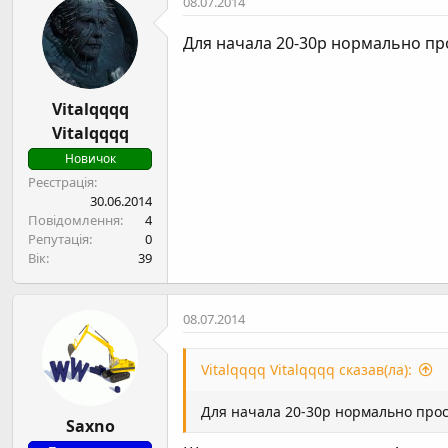
08.07.2014
Для начала 20-30р нормально про
Vitalqqqq
Vitalqqqq
Новичок
Реєстрація
30.06.2014
Повідомлення
4
Репутація
0
Вік
39
08.07.2014
Vitalqqqq Vitalqqqq сказав(ла):
Для начала 20-30р нормально прос
Saxno