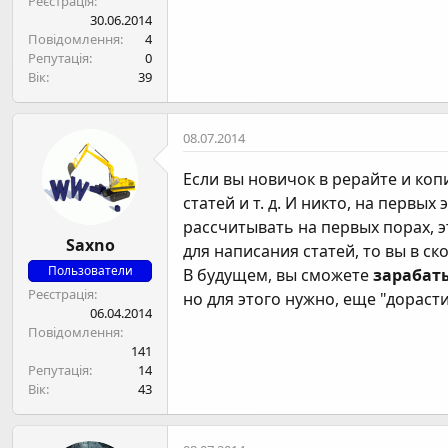
Реєстрація
н
30.06.2014
я
Повідомлення
4
Репутація
0
Вік
39
08.07.2014
Если вы новичок в рерайте и коп
статей и т. д. И никто, на первы
рассчитывать на первых порах, 
Saxno
для написания статей, то вы в 
Пользователи
В будущем, вы сможете
зарабаты
Реєстрація
но для этого нужно, еще "дорасти
06.04.2014
Повідомлення
141
Репутація
14
Вік
43